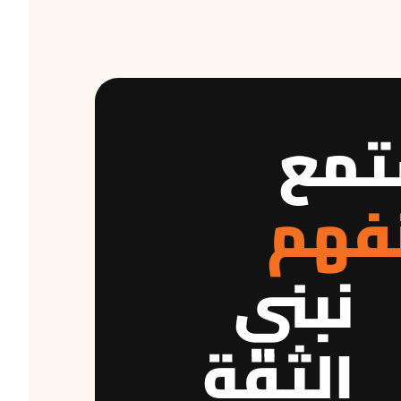
تمع
فهم
نبني
الثقة