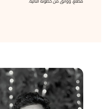
مطّلع، وواثق من خطوته التالية.