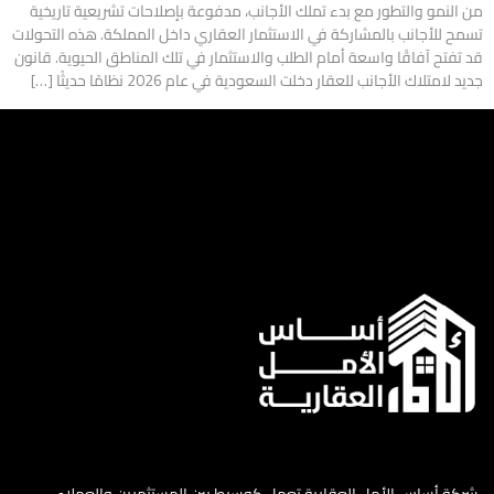
من النمو والتطور مع بدء تملك الأجانب، مدفوعة بإصلاحات تشريعية تاريخية
تسمح للأجانب بالمشاركة في الاستثمار العقاري داخل المملكة. هذه التحولات
قد تفتح آفاقًا واسعة أمام الطلب والاستثمار في تلك المناطق الحيوية. قانون
جديد لامتلاك الأجانب للعقار دخلت السعودية في عام 2026 نظامًا حديثًا […]