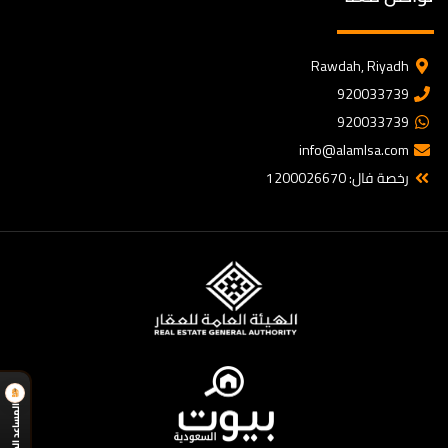
Rawdah, Riyadh
920033739
920033739
info@alamlsa.com
رخصة فال: 1200026670
المساعد الذكي