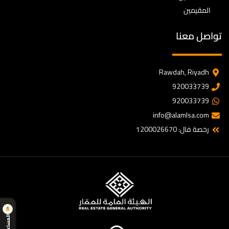
المقيمين
تواصل معنا
Rawdah, Riyadh
920033739
920033739
info@alamlsa.com
رخصة فال: 1200026670