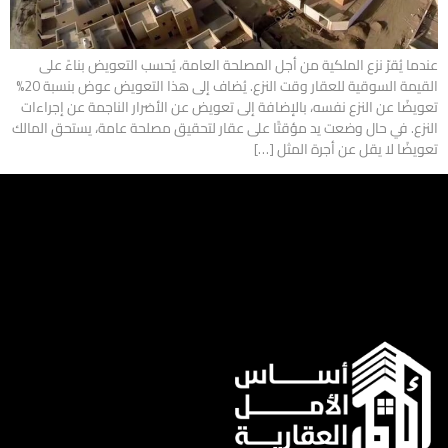
عندما يُقرّ نزع الملكية من أجل المصلحة العامة، يُحسب التعويض بناءً على
القيمة السوقية للعقار وقت النزع. يُضاف إلى هذا التعويض عوض بنسبة 20%
تعويضًا عن النزع نفسه، بالإضافة إلى تعويض عن الأضرار الناجمة عن إجراءات
النزع. في حال وضعت يد مؤقتًا على عقار لتحقيق مصلحة عامة، يستحق المالك
تعويضًا لا يقل عن أجرة المثل […]