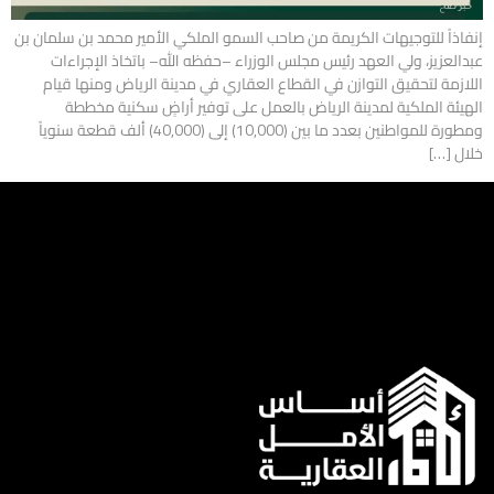
إنفاذاً للتوجيهات الكريمة من صاحب السمو الملكي الأمير محمد بن سلمان بن
عبدالعزيز، ولي العهد رئيس مجلس الوزراء –حفظه الله– باتخاذ الإجراءات
اللازمة لتحقيق التوازن في القطاع العقاري في مدينة الرياض ومنها قيام
الهيئة الملكية لمدينة الرياض بالعمل على توفير أراضٍ سكنية مخططة
ومطورة للمواطنين بعدد ما بين (10,000) إلى (40,000) ألف قطعة سنوياً
خلال […]