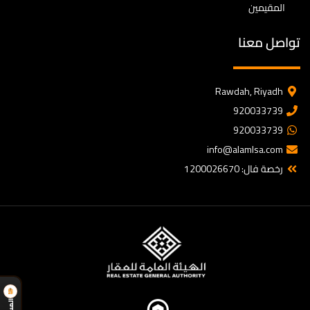
المقيمين
تواصل معنا
Rawdah, Riyadh
920033739
920033739
info@alamlsa.com
رخصة فال: 1200026670