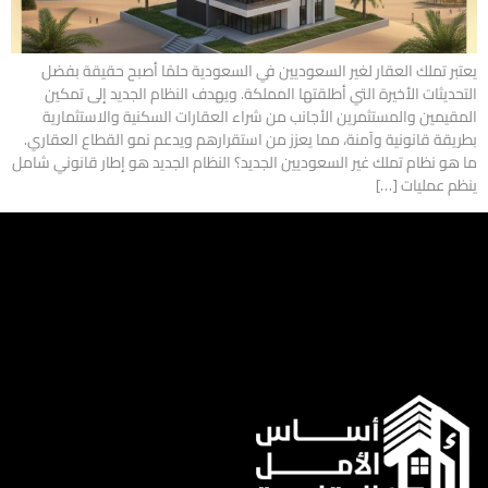
يعتبر تملك العقار لغير السعوديين في السعودية حلمًا أصبح حقيقة بفضل
التحديثات الأخيرة التي أطلقتها المملكة. ويهدف النظام الجديد إلى تمكين
المقيمين والمستثمرين الأجانب من شراء العقارات السكنية والاستثمارية
بطريقة قانونية وآمنة، مما يعزز من استقرارهم ويدعم نمو القطاع العقاري.
ما هو نظام تملك غير السعوديين الجديد؟ النظام الجديد هو إطار قانوني شامل
ينظم عمليات […]