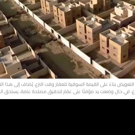
نزع. في حال وضعت يد مؤقتًا على عقار لتحقيق مصلحة عامة، يستحق الما