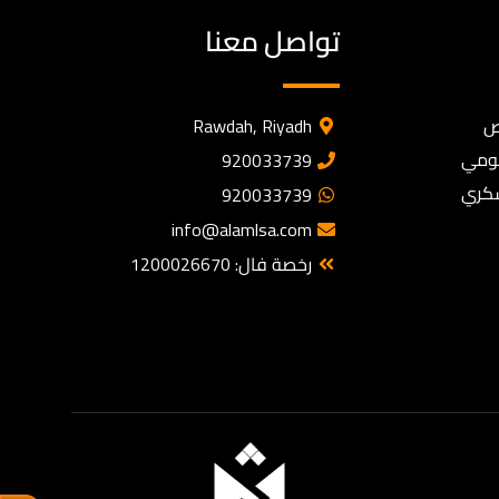
تواصل معنا
ص
Rawdah, Riyadh
كومي
920033739
سكري
920033739
info@alamlsa.com
رخصة فال: 1200026670