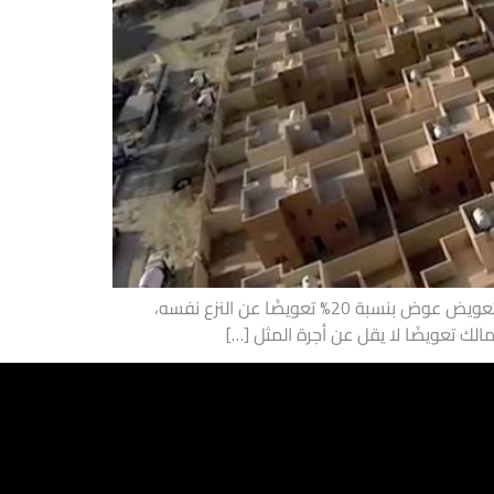
عندما يُقرّ نزع الملكية من أجل المصلحة العامة، يُحسب التعويض بناءً على القيمة السوقية للعقار وقت النزع. يُضاف إلى هذا التعويض عوض بنسبة 20% تعويضًا عن النزع نفسه،
لك تعويضًا لا يقل عن أجرة المثل […]