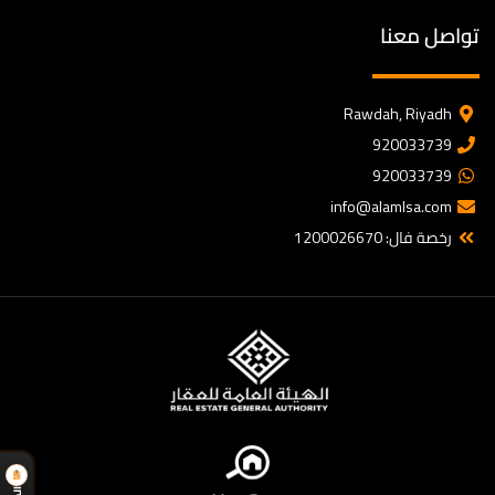
تواصل معنا
Rawdah, Riyadh
920033739
920033739
info@alamlsa.com
رخصة فال: 1200026670