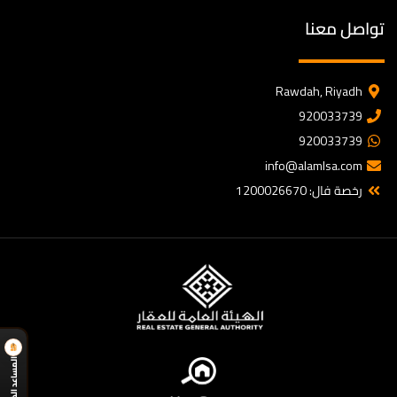
تواصل معنا
Rawdah, Riyadh
920033739
920033739
info@alamlsa.com
رخصة فال: 1200026670
المساعد الذكي