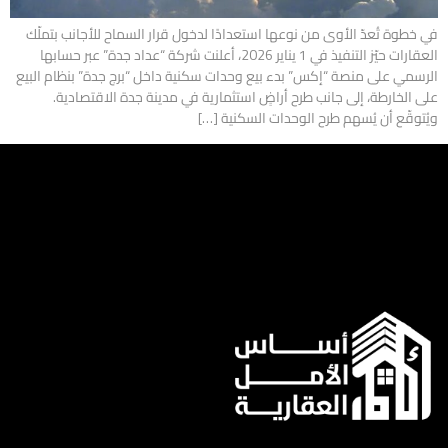
في خطوة تُعدّ الأوى من نوعها استعدادًا لدخول قرار السماح للأجانب بتملّك
العقارات حيّز التنفيذ في 1 يناير 2026، أعلنت شركة “عداد جدة” عبر حسابها
الرسمي على منصة “إكس” بدء بيع وحدات سكنية داخل “برج جدة” بنظام البيع
على الخارطة، إلى جانب طرح أراضٍ استثمارية في مدينة جدة الاقتصادية.
ويُتوقّع أن يُسهم طرح الوحدات السكنية […]