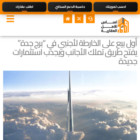
احسب تمويلك
حاسبة الدعم السكني
اطلب عقارك
أول بيع على الخارطة لأجنبي في “برج جدة”
يفتح طريق تملك الأجانب ويجذب استثمارات
جديدة