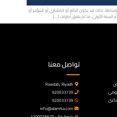
طة. لذلك قد يكون البائع أو المشتري أو المؤجر أو
تواصل معنا
ص
Rawdah, Riyadh
كومي
920033739
سكري
920033739
info@alamlsa.com
رخصة فال: 1200026670