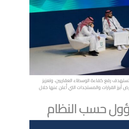
الجديدة التي تستهدف رفع كفاءة الوسطاء العقاريين، وتعزيز
 بما يواكب مستهدفات رؤية المملكة 2030. وفي هذا المقال نستعرض أبرز القرارات والمستجدات التي أُعلن عنها خلال
ؤول حسب النظام