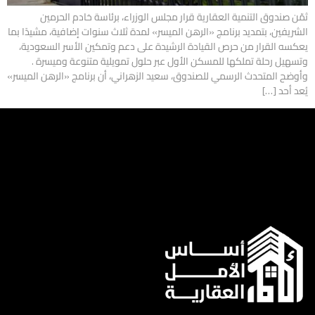
ثمّن صندوق التنمية العقارية قرار مجلس الوزراء، برئاسة خادم الحرمين
الشريفين، بتمديد برنامج «الرهن الميسر» لمدة ثلاث سنوات إضافية، مشيدًا بما
يعكسه القرار من حرص القيادة الرشيدة على دعم وتمكين الأسر السعودية،
وتسهيل رحلة تملكها للمسكن الأول عبر حلول تمويلية متنوعة وميسرة .
وأوضح المتحدث الرسمي للصندوق، سعيد الزهراني، أن برنامج «الرهن الميسر»
يُعد أحد […]