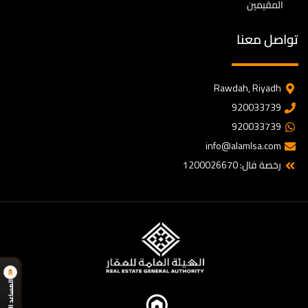
المقيمين
تواصل معنا
Rawdah, Riyadh
920033739
920033739
info@alamlsa.com
رخصة فال: 1200026670
المساعد الذكي