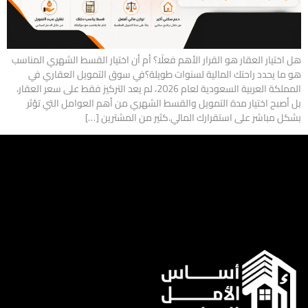
هل اختيار العقار هو القرار الأهم فعلًا؟ أم أن اختيار القسط الشهري المناسب
هو ما يحدد راحتك المالية لسنوات طويلة؟في سوق التمويل العقاري في
المملكة العربية السعودية لعام 2026، لم يعد التركيز فقط على سعر العقار،
بل أصبح اختيار مدة التمويل والقسط الشهري من أهم العوامل التي تؤثر
بشكل مباشر على استقرارك المالي.كثير من المشترين […]