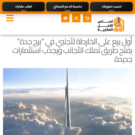
احسب تمويلك
حاسبة الدعم السكني
اطلب عقارك
أول بيع على الخارطة لأجنبي في “برج جدة”
يفتح طريق تملك الأجانب ويجذب استثمارات
جديدة