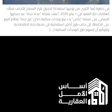
في خطوة تُعدّ الأوى من نوعها استعدادًا لدخول قرار السماح للأجانب بتملّك
العقارات حيّز التنفيذ في 1 يناير 2026، أعلنت شركة “عداد جدة” عبر حسابها
الرسمي على منصة “إكس” بدء بيع وحدات سكنية داخل “برج جدة” بنظام البيع
على الخارطة، إلى جانب طرح أراضٍ استثمارية في مدينة جدة الاقتصادية.
ويُتوقّع أن يُسهم طرح الوحدات السكنية […]