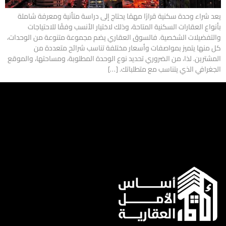
يعد شراء وحدة سكنية قرارًا مهمًا يحتاج إلى دراسة متأنية ومعرفة شاملة
بأنواع العقارات السكنية المتاحة، وذلك لاختيار الأنسب وفقًا للاحتياجات
والتفضيلات الشخصية. فالسوق العقاري يضم مجموعة متنوعة من الوحدات،
كل منها يتميز بمواصفات وأسعار مختلفة تناسب شرائح متعددة من
المشترين. لذا، من الضروري تحديد نوع الوحدة المطلوبة، ومساحتها، والموقع
الجغرافي الذي يتناسب مع متطلباتك. […]