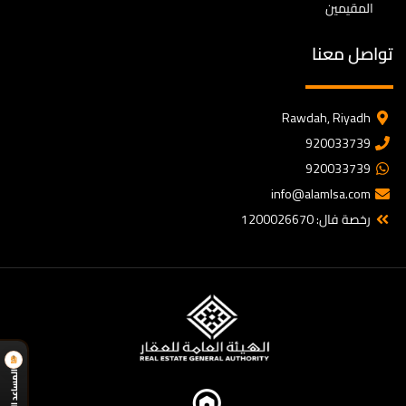
المقيمين
تواصل معنا
Rawdah, Riyadh
920033739
920033739
info@alamlsa.com
رخصة فال: 1200026670
المساعد الذكي