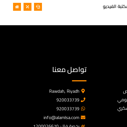
كتبة الفيديو
تواصل معنا
ص
Rawdah, Riyadh
كومي
920033739
سكري
920033739
info@alamlsa.com
رخصة فال: 1200026670