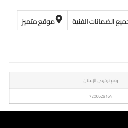
ميع الضمانات الفنية
موقع متميز
رقم ترخيص الإعلان
7200629164