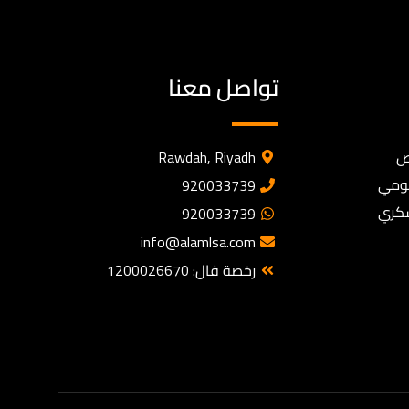
تواصل معنا
ص
Rawdah, Riyadh
كومي
920033739
سكري
920033739
info@alamlsa.com
رخصة فال: 1200026670