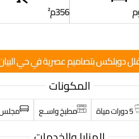
356م²
لل دوبلكس بتصاميم عصرية في حي البيان
المكونات
5 دورات مياة
مطبخ واســع
مجلس
المزايا والخدمات