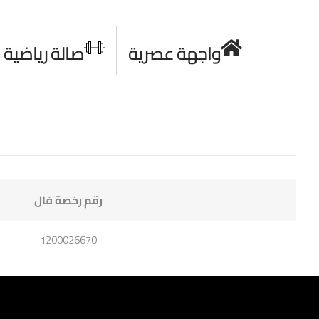
واجهة عصرية
صالة رياضية
رقم رخصة فال
1200026670