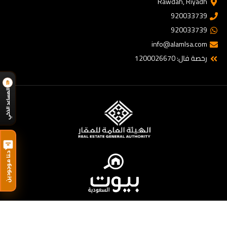
Rawdah, Riyadh
920033739
920033739
info@alamlsa.com
رخصة فال: 1200026670
المساعد الذكي
حنا موجودين